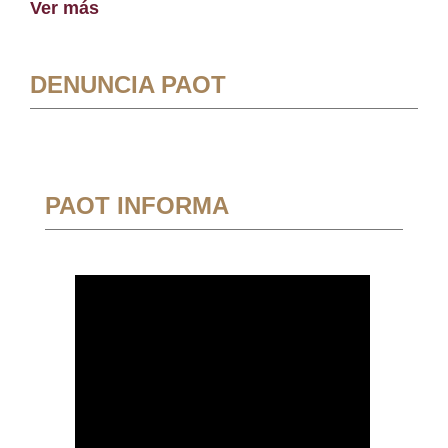
Ver más
DENUNCIA PAOT
PAOT INFORMA