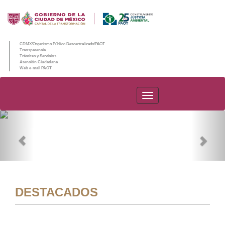
CDMX/Organismo Público Descentralizado/PAOT
Transparencia
Trámites y Servicios
Atención Ciudadana
Web e-mail PAOT
PAOT
Previous
Nex
DESTACADOS