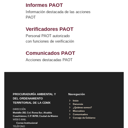
Informes PAOT
Información destacada de las acciones
PAOT
Verificadores PAOT
Personal PAOT autorizado
con funciones de verificación
Comunicados PAOT
Acciones destacadas PAOT
PROCURADURÍA AMBIENTAL Y
Navegación
DEL ORDENAMIENTO
Inicio
TERRITORIAL DE LA CDMX
Denuncia
¿Quiénes somos?
DIRECCIÓN
Micrositios
Medellín 202, Col. Roma Sur, Alcaldía
Comunicados
Cuauhtémoc, C.P. 06700, Ciudad de México
Consejo de Gobierno
WEB E-MAIL
Correo Institucional
TELÉFONO