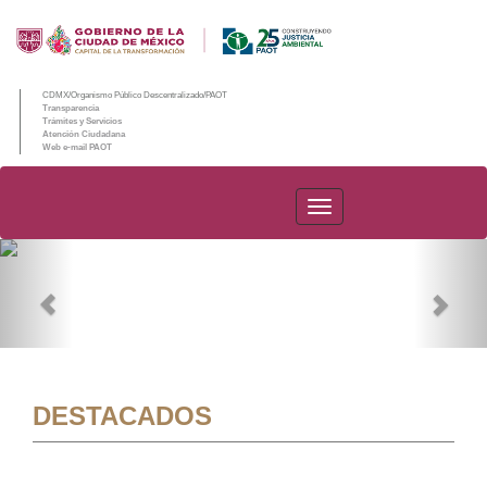
CDMX/Organismo Público Descentralizado/PAOT
Transparencia
Trámites y Servicios
Atención Ciudadana
Web e-mail PAOT
PAOT
Previous
Nex
DESTACADOS