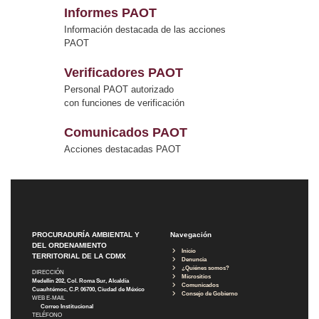
Informes PAOT
Información destacada de las acciones
PAOT
Verificadores PAOT
Personal PAOT autorizado
con funciones de verificación
Comunicados PAOT
Acciones destacadas PAOT
PROCURADURÍA AMBIENTAL Y
Navegación
DEL ORDENAMIENTO
Inicio
TERRITORIAL DE LA CDMX
Denuncia
¿Quiénes somos?
DIRECCIÓN
Micrositios
Medellín 202, Col. Roma Sur, Alcaldía
Comunicados
Cuauhtémoc, C.P. 06700, Ciudad de México
Consejo de Gobierno
WEB E-MAIL
Correo Institucional
TELÉFONO