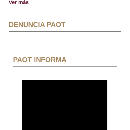
Ver más
DENUNCIA PAOT
PAOT INFORMA