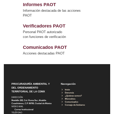
Informes PAOT
Información destacada de las acciones
PAOT
Verificadores PAOT
Personal PAOT autorizado
con funciones de verificación
Comunicados PAOT
Acciones destacadas PAOT
PROCURADURÍA AMBIENTAL Y
Navegación
DEL ORDENAMIENTO
Inicio
TERRITORIAL DE LA CDMX
Denuncia
¿Quiénes somos?
DIRECCIÓN
Micrositios
Medellín 202, Col. Roma Sur, Alcaldía
Comunicados
Cuauhtémoc, C.P. 06700, Ciudad de México
Consejo de Gobierno
WEB E-MAIL
Correo Institucional
TELÉFONO