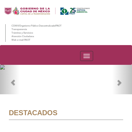
CDMX/Organismo Público Descentralizado/PAOT
Transparencia
Trámites y Servicios
Atención Ciudadana
Web e-mail PAOT
PAOT
Previous
Nex
DESTACADOS