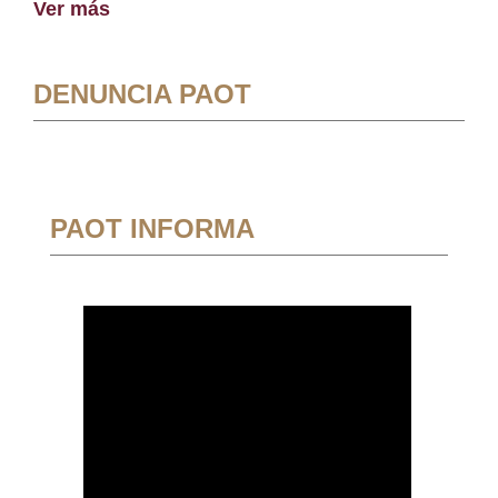
Ver más
DENUNCIA PAOT
PAOT INFORMA