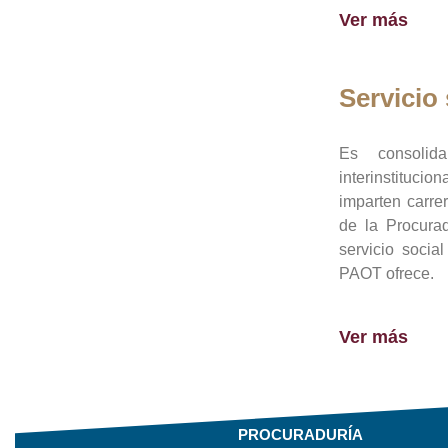
Ver más
Servicio 
Es consolid
interinstituci
imparten carre
de la Procura
servicio socia
PAOT ofrece.
Ver más
PROCURADURÍA