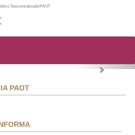
lico Descentralizado/PAOT
s
a
Next
IA PAOT
INFORMA