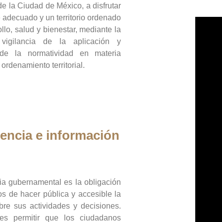
de la Ciudad de México, a disfrutar
 adecuado y un territorio ordenado
llo, salud y bienestar, mediante la
vigilancia de la aplicación y
 de la normatividad en materia
 ordenamiento territorial.
encia e información
ia gubernamental es la obligación
os de hacer pública y accesible la
bre sus actividades y decisiones.
es permitir que los ciudadanos