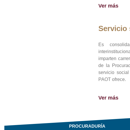
Ver más
Servicio 
Es consolid
interinstituci
imparten carre
de la Procura
servicio socia
PAOT ofrece.
Ver más
PROCURADURÍA