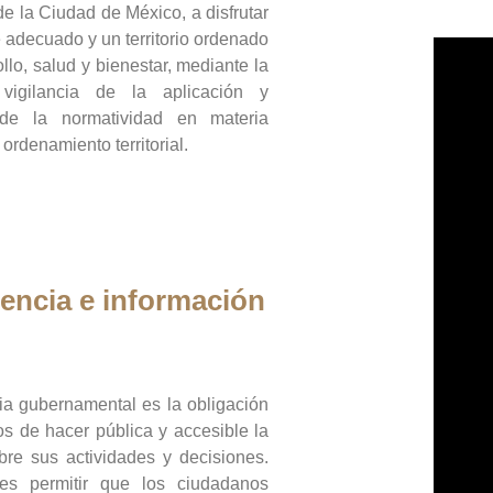
de la Ciudad de México, a disfrutar
 adecuado y un territorio ordenado
llo, salud y bienestar, mediante la
vigilancia de la aplicación y
 de la normatividad en materia
 ordenamiento territorial.
encia e información
ia gubernamental es la obligación
os de hacer pública y accesible la
bre sus actividades y decisiones.
es permitir que los ciudadanos