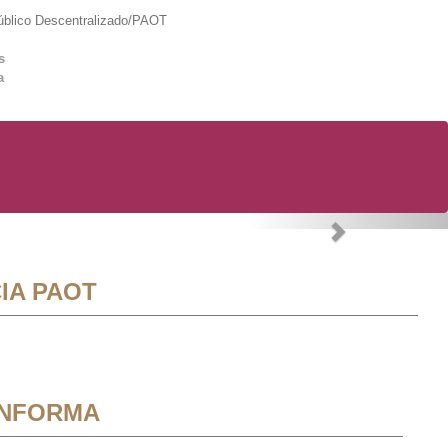
lico Descentralizado/PAOT
s
a
Next
IA PAOT
INFORMA