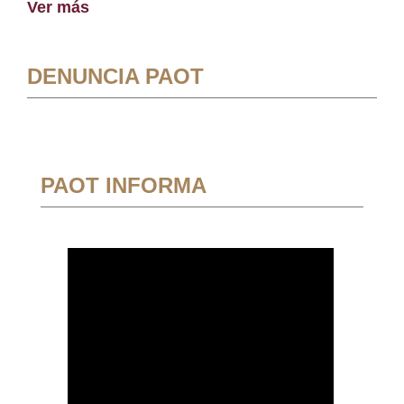
Ver más
DENUNCIA PAOT
PAOT INFORMA