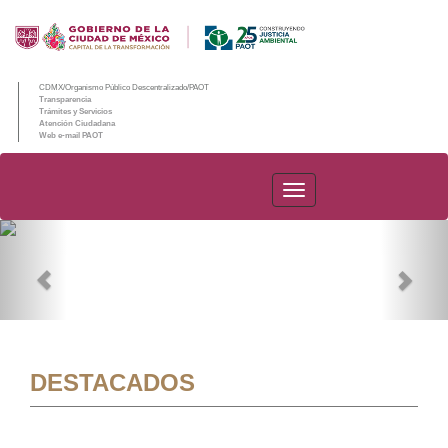
CDMX/Organismo Público Descentralizado/PAOT
Transparencia
Trámites y Servicios
Atención Ciudadana
Web e-mail PAOT
PAOT
Previous
Nex
DESTACADOS