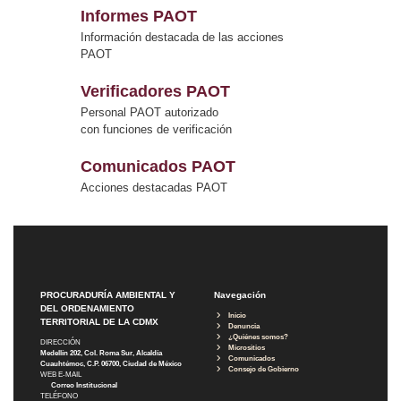
Informes PAOT
Información destacada de las acciones
PAOT
Verificadores PAOT
Personal PAOT autorizado
con funciones de verificación
Comunicados PAOT
Acciones destacadas PAOT
PROCURADURÍA AMBIENTAL Y
Navegación
DEL ORDENAMIENTO
Inicio
TERRITORIAL DE LA CDMX
Denuncia
¿Quiénes somos?
DIRECCIÓN
Micrositios
Medellín 202, Col. Roma Sur, Alcaldía
Comunicados
Cuauhtémoc, C.P. 06700, Ciudad de México
Consejo de Gobierno
WEB E-MAIL
Correo Institucional
TELÉFONO