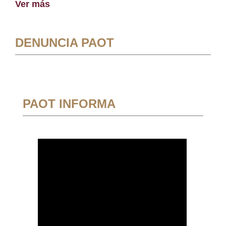
Ver más
DENUNCIA PAOT
PAOT INFORMA