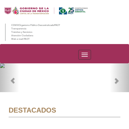
CDMX/Organismo Público Descentralizado/PAOT
Transparencia
Trámites y Servicios
Atención Ciudadana
Web e-mail PAOT
PAOT
Previous
Nex
DESTACADOS