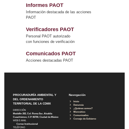
Informes PAOT
Información destacada de las acciones
PAOT
Verificadores PAOT
Personal PAOT autorizado
con funciones de verificación
Comunicados PAOT
Acciones destacadas PAOT
PROCURADURÍA AMBIENTAL Y
Navegación
DEL ORDENAMIENTO
Inicio
TERRITORIAL DE LA CDMX
Denuncia
¿Quiénes somos?
DIRECCIÓN
Micrositios
Medellín 202, Col. Roma Sur, Alcaldía
Comunicados
Cuauhtémoc, C.P. 06700, Ciudad de México
Consejo de Gobierno
WEB E-MAIL
Correo Institucional
TELÉFONO