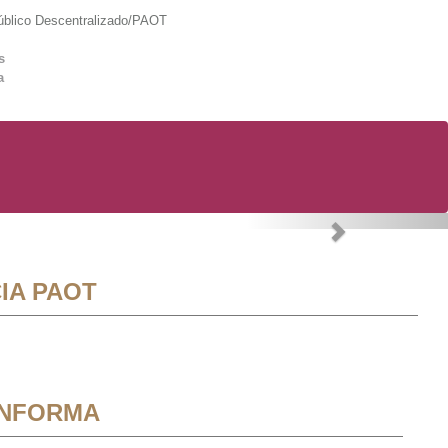
lico Descentralizado/PAOT
s
a
Next
IA PAOT
INFORMA