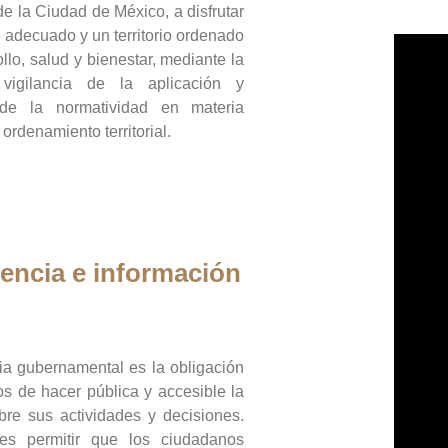
de la Ciudad de México, a disfrutar
 adecuado y un territorio ordenado
llo, salud y bienestar, mediante la
vigilancia de la aplicación y
 de la normatividad en materia
 ordenamiento territorial.
encia e información
ia gubernamental es la obligación
os de hacer pública y accesible la
bre sus actividades y decisiones.
es permitir que los ciudadanos