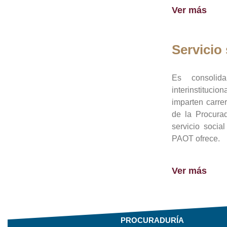
Ver más
Servicio 
Es consolid
interinstituci
imparten carre
de la Procura
servicio socia
PAOT ofrece.
Ver más
PROCURADURÍA