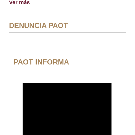
Ver más
DENUNCIA PAOT
PAOT INFORMA