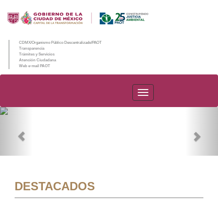
CDMX/Organismo Público Descentralizado/PAOT
Transparencia
Trámites y Servicios
Atención Ciudadana
Web e-mail PAOT
PAOT
Previous
Nex
DESTACADOS