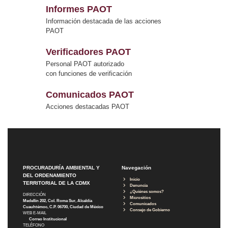
Informes PAOT
Información destacada de las acciones
PAOT
Verificadores PAOT
Personal PAOT autorizado
con funciones de verificación
Comunicados PAOT
Acciones destacadas PAOT
PROCURADURÍA AMBIENTAL Y
Navegación
DEL ORDENAMIENTO
Inicio
TERRITORIAL DE LA CDMX
Denuncia
¿Quiénes somos?
DIRECCIÓN
Micrositios
Medellín 202, Col. Roma Sur, Alcaldía
Comunicados
Cuauhtémoc, C.P. 06700, Ciudad de México
Consejo de Gobierno
WEB E-MAIL
Correo Institucional
TELÉFONO