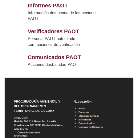
Informes PAOT
Información destacada de las acciones
PAOT
Verificadores PAOT
Personal PAOT autorizado
con funciones de verificación
Comunicados PAOT
Acciones destacadas PAOT
PROCURADURÍA AMBIENTAL Y
Navegación
DEL ORDENAMIENTO
Inicio
TERRITORIAL DE LA CDMX
Denuncia
¿Quiénes somos?
DIRECCIÓN
Micrositios
Medellín 202, Col. Roma Sur, Alcaldía
Comunicados
Cuauhtémoc, C.P. 06700, Ciudad de México
Consejo de Gobierno
WEB E-MAIL
Correo Institucional
TELÉFONO