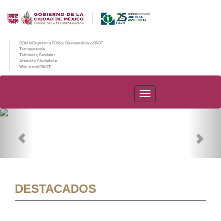
CDMX/Organismo Público Descentralizado/PAOT
Transparencia
Trámites y Servicios
Atención Ciudadana
Web e-mail PAOT
PAOT
Previous
Nex
DESTACADOS