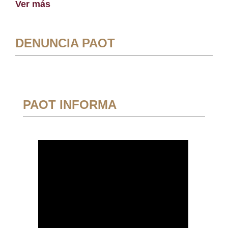
Ver más
DENUNCIA PAOT
PAOT INFORMA