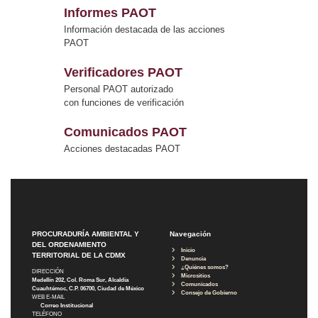
Informes PAOT
Información destacada de las acciones
PAOT
Verificadores PAOT
Personal PAOT autorizado
con funciones de verificación
Comunicados PAOT
Acciones destacadas PAOT
PROCURADURÍA AMBIENTAL Y
Navegación
DEL ORDENAMIENTO
Inicio
TERRITORIAL DE LA CDMX
Denuncia
¿Quiénes somos?
DIRECCIÓN
Micrositios
Medellín 202, Col. Roma Sur, Alcaldía
Comunicados
Cuauhtémoc, C.P. 06700, Ciudad de México
Consejo de Gobierno
WEB E-MAIL
Correo Institucional
TELÉFONO