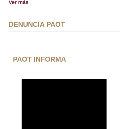
Ver más
DENUNCIA PAOT
PAOT INFORMA