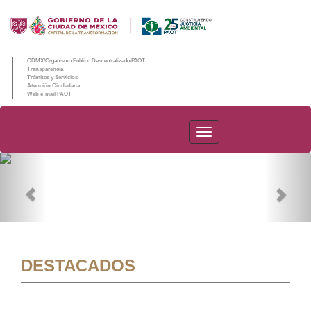
CDMX/Organismo Público Descentralizado/PAOT
Transparencia
Trámites y Servicios
Atención Ciudadana
Web e-mail PAOT
PAOT
Previous
Nex
DESTACADOS