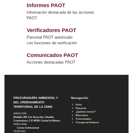
Informes PAOT
Información destacada de las acciones
PAOT
Verificadores PAOT
Personal PAOT autorizado
con funciones de verificación
Comunicados PAOT
Acciones destacadas PAOT
PROCURADURÍA AMBIENTAL Y
Navegación
DEL ORDENAMIENTO
Inicio
TERRITORIAL DE LA CDMX
Denuncia
¿Quiénes somos?
DIRECCIÓN
Micrositios
Medellín 202, Col. Roma Sur, Alcaldía
Comunicados
Cuauhtémoc, C.P. 06700, Ciudad de México
Consejo de Gobierno
WEB E-MAIL
Correo Institucional
TELÉFONO