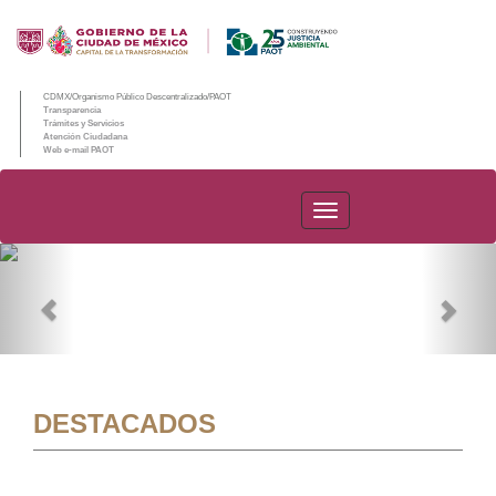
CDMX/Organismo Público Descentralizado/PAOT
Transparencia
Trámites y Servicios
Atención Ciudadana
Web e-mail PAOT
PAOT
Previous
Nex
DESTACADOS