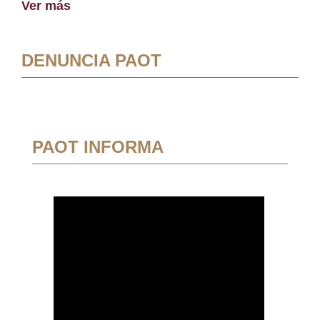
Ver más
DENUNCIA PAOT
PAOT INFORMA