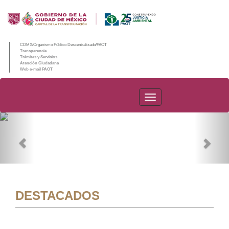
CDMX/Organismo Público Descentralizado/PAOT
Transparencia
Trámites y Servicios
Atención Ciudadana
Web e-mail PAOT
PAOT
Previous
Nex
DESTACADOS