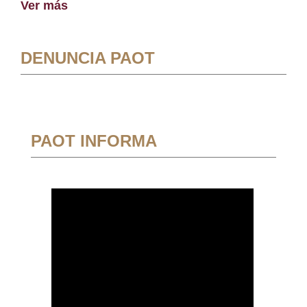
Ver más
DENUNCIA PAOT
PAOT INFORMA