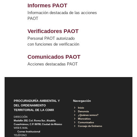
Informes PAOT
Información destacada de las acciones
PAOT
Verificadores PAOT
Personal PAOT autorizado
con funciones de verificación
Comunicados PAOT
Acciones destacadas PAOT
PROCURADURÍA AMBIENTAL Y
Navegación
DEL ORDENAMIENTO
Inicio
TERRITORIAL DE LA CDMX
Denuncia
¿Quiénes somos?
DIRECCIÓN
Micrositios
Medellín 202, Col. Roma Sur, Alcaldía
Comunicados
Cuauhtémoc, C.P. 06700, Ciudad de México
Consejo de Gobierno
WEB E-MAIL
Correo Institucional
TELÉFONO