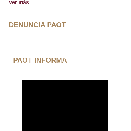
Ver más
DENUNCIA PAOT
PAOT INFORMA