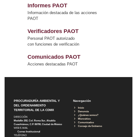
Informes PAOT
Información destacada de las acciones
PAOT
Verificadores PAOT
Personal PAOT autorizado
con funciones de verificación
Comunicados PAOT
Acciones destacadas PAOT
PROCURADURÍA AMBIENTAL Y
Navegación
DEL ORDENAMIENTO
Inicio
TERRITORIAL DE LA CDMX
Denuncia
¿Quiénes somos?
DIRECCIÓN
Micrositios
Medellín 202, Col. Roma Sur, Alcaldía
Comunicados
Cuauhtémoc, C.P. 06700, Ciudad de México
Consejo de Gobierno
WEB E-MAIL
Correo Institucional
TELÉFONO