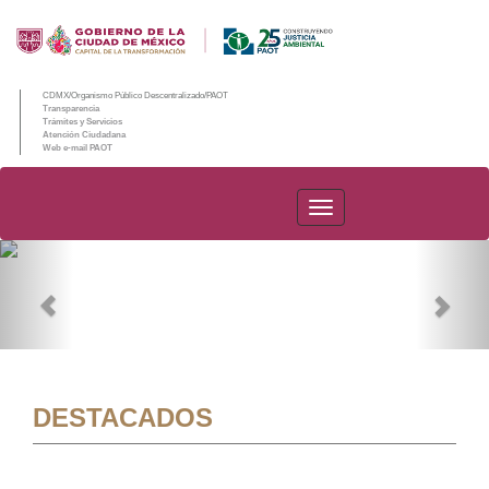
CDMX/Organismo Público Descentralizado/PAOT
Transparencia
Trámites y Servicios
Atención Ciudadana
Web e-mail PAOT
PAOT
Previous
Nex
DESTACADOS