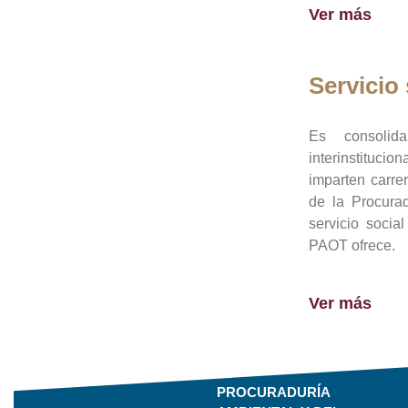
Ver más
Servicio 
Es consolid
interinstituci
imparten carre
de la Procura
servicio socia
PAOT ofrece.
Ver más
PROCURADURÍA