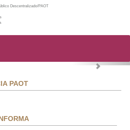
lico Descentralizado/PAOT
s
a
Next
IA PAOT
INFORMA