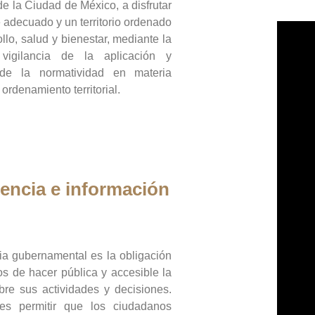
de la Ciudad de México, a disfrutar
 adecuado y un territorio ordenado
llo, salud y bienestar, mediante la
vigilancia de la aplicación y
 de la normatividad en materia
 ordenamiento territorial.
encia e información
ia gubernamental es la obligación
os de hacer pública y accesible la
bre sus actividades y decisiones.
es permitir que los ciudadanos