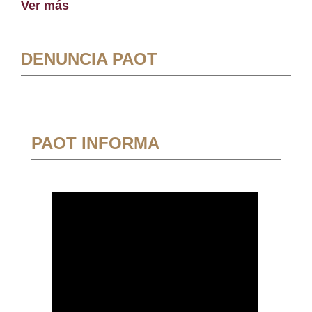
Ver más
DENUNCIA PAOT
PAOT INFORMA