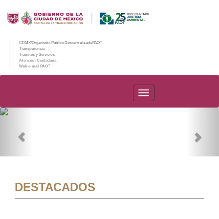
CDMX/Organismo Público Descentralizado/PAOT
Transparencia
Trámites y Servicios
Atención Ciudadana
Web e-mail PAOT
PAOT
Previous
Nex
DESTACADOS