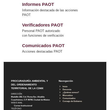
Informes PAOT
Información destacada de las acciones
PAOT
Verificadores PAOT
Personal PAOT autorizado
con funciones de verificación
Comunicados PAOT
Acciones destacadas PAOT
PROCURADURÍA AMBIENTAL Y
Navegación
DEL ORDENAMIENTO
Inicio
TERRITORIAL DE LA CDMX
Denuncia
¿Quiénes somos?
DIRECCIÓN
Micrositios
Medellín 202, Col. Roma Sur, Alcaldía
Comunicados
Cuauhtémoc, C.P. 06700, Ciudad de México
Consejo de Gobierno
WEB E-MAIL
Correo Institucional
TELÉFONO