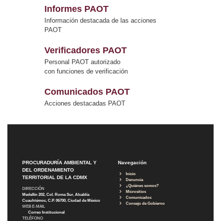
Informes PAOT
Información destacada de las acciones
PAOT
Verificadores PAOT
Personal PAOT autorizado
con funciones de verificación
Comunicados PAOT
Acciones destacadas PAOT
PROCURADURÍA AMBIENTAL Y
Navegación
DEL ORDENAMIENTO
Inicio
TERRITORIAL DE LA CDMX
Denuncia
¿Quiénes somos?
DIRECCIÓN
Micrositios
Medellín 202, Col. Roma Sur, Alcaldía
Comunicados
Cuauhtémoc, C.P. 06700, Ciudad de México
Consejo de Gobierno
WEB E-MAIL
Correo Institucional
TELÉFONO