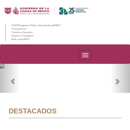
CDMX/Organismo Público Descentralizado/PAOT
Transparencia
Trámites y Servicios
Atención Ciudadana
Web e-mail PAOT
PAOT
Previous
Nex
DESTACADOS