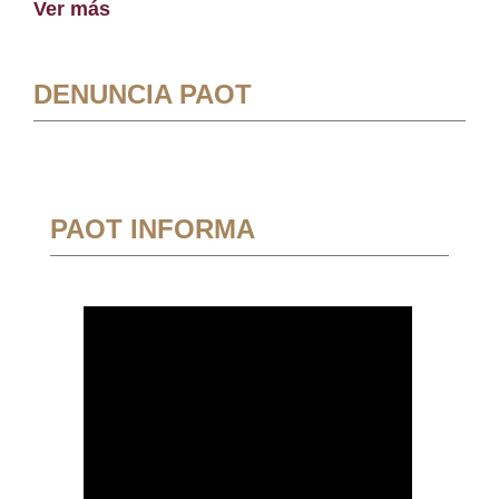
Ver más
DENUNCIA PAOT
PAOT INFORMA