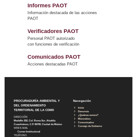
Informes PAOT
Información destacada de las acciones
PAOT
Verificadores PAOT
Personal PAOT autorizado
con funciones de verificación
Comunicados PAOT
Acciones destacadas PAOT
PROCURADURÍA AMBIENTAL Y
Navegación
DEL ORDENAMIENTO
Inicio
TERRITORIAL DE LA CDMX
Denuncia
¿Quiénes somos?
DIRECCIÓN
Micrositios
Medellín 202, Col. Roma Sur, Alcaldía
Comunicados
Cuauhtémoc, C.P. 06700, Ciudad de México
Consejo de Gobierno
WEB E-MAIL
Correo Institucional
TELÉFONO