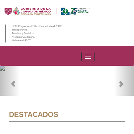
CDMX/Organismo Público Descentralizado/PAOT
Transparencia
Trámites y Servicios
Atención Ciudadana
Web e-mail PAOT
PAOT
Previous
Nex
DESTACADOS