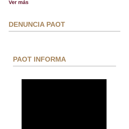
Ver más
DENUNCIA PAOT
PAOT INFORMA