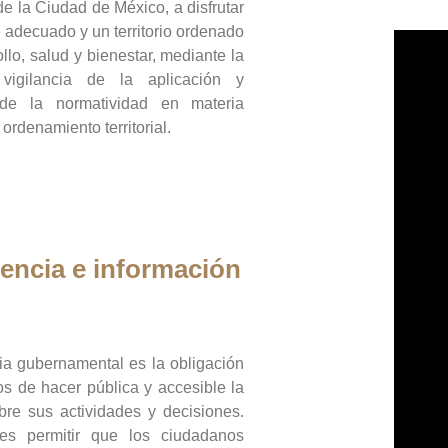
de la Ciudad de México, a disfrutar
 adecuado y un territorio ordenado
llo, salud y bienestar, mediante la
vigilancia de la aplicación y
 de la normatividad en materia
 ordenamiento territorial.
encia e información
ia gubernamental es la obligación
os de hacer pública y accesible la
bre sus actividades y decisiones.
es permitir que los ciudadanos