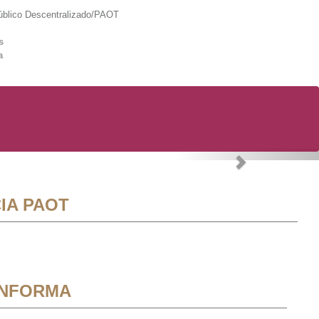
lico Descentralizado/PAOT
s
a
Next
IA PAOT
INFORMA