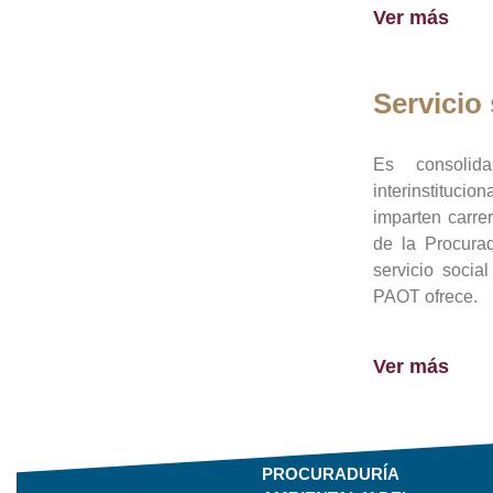
Ver más
Servicio 
Es consolid
interinstituci
imparten carre
de la Procura
servicio socia
PAOT ofrece.
Ver más
PROCURADURÍA