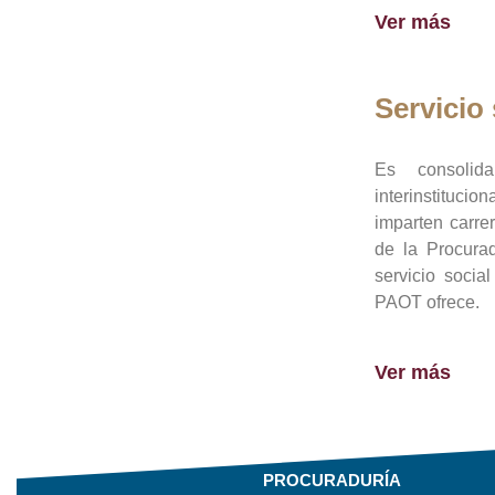
Ver más
Servicio 
Es consolid
interinstituci
imparten carre
de la Procura
servicio socia
PAOT ofrece.
Ver más
PROCURADURÍA