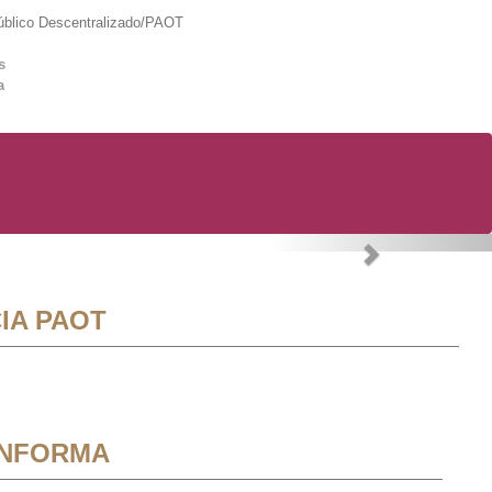
lico Descentralizado/PAOT
s
a
Next
IA PAOT
INFORMA