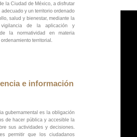
de la Ciudad de México, a disfrutar
 adecuado y un territorio ordenado
llo, salud y bienestar, mediante la
vigilancia de la aplicación y
 de la normatividad en materia
 ordenamiento territorial.
encia e información
ia gubernamental es la obligación
os de hacer pública y accesible la
bre sus actividades y decisiones.
es permitir que los ciudadanos