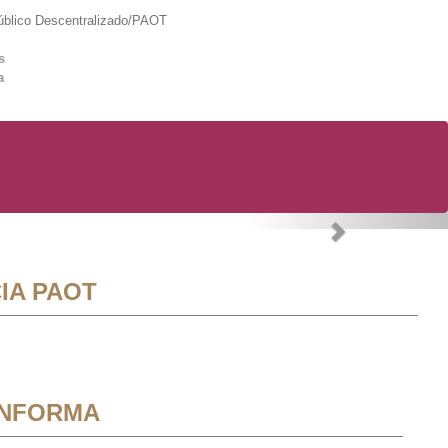
lico Descentralizado/PAOT
s
a
Next
IA PAOT
INFORMA