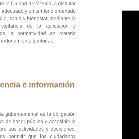
de la Ciudad de México, a disfrutar
 adecuado y un territorio ordenado
llo, salud y bienestar, mediante la
vigilancia de la aplicación y
 de la normatividad en materia
 ordenamiento territorial.
encia e información
ia gubernamental es la obligación
os de hacer pública y accesible la
bre sus actividades y decisiones.
es permitir que los ciudadanos