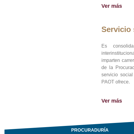
Ver más
Servicio 
Es consolid
interinstituci
imparten carre
de la Procura
servicio socia
PAOT ofrece.
Ver más
PROCURADURÍA