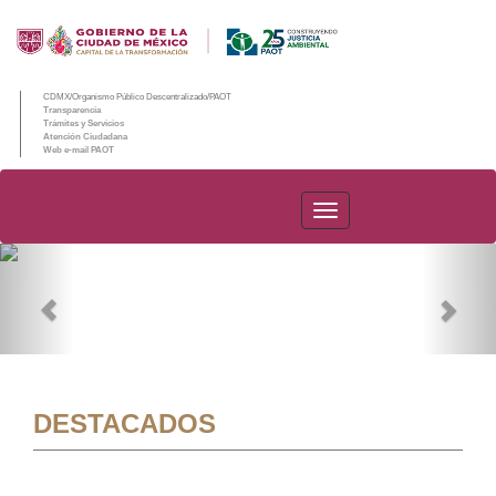
CDMX/Organismo Público Descentralizado/PAOT
Transparencia
Trámites y Servicios
Atención Ciudadana
Web e-mail PAOT
PAOT
Previous
Nex
DESTACADOS