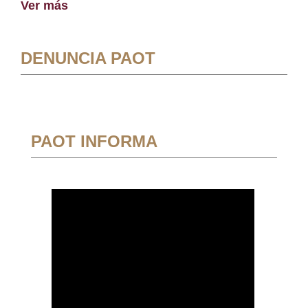
Ver más
DENUNCIA PAOT
PAOT INFORMA