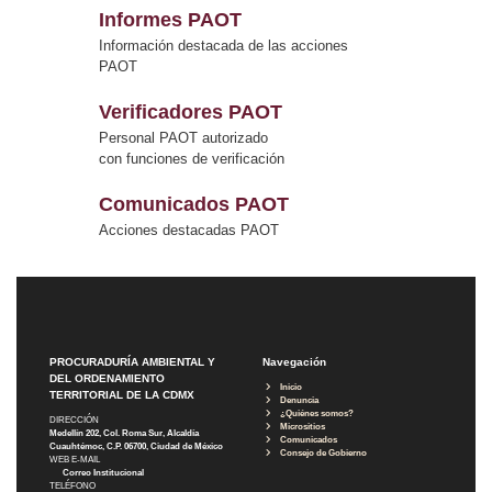
Informes PAOT
Información destacada de las acciones
PAOT
Verificadores PAOT
Personal PAOT autorizado
con funciones de verificación
Comunicados PAOT
Acciones destacadas PAOT
PROCURADURÍA AMBIENTAL Y
Navegación
DEL ORDENAMIENTO
Inicio
TERRITORIAL DE LA CDMX
Denuncia
¿Quiénes somos?
DIRECCIÓN
Micrositios
Medellín 202, Col. Roma Sur, Alcaldía
Comunicados
Cuauhtémoc, C.P. 06700, Ciudad de México
Consejo de Gobierno
WEB E-MAIL
Correo Institucional
TELÉFONO