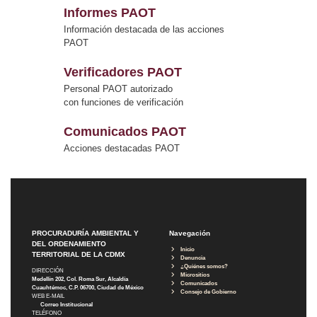
Informes PAOT
Información destacada de las acciones
PAOT
Verificadores PAOT
Personal PAOT autorizado
con funciones de verificación
Comunicados PAOT
Acciones destacadas PAOT
PROCURADURÍA AMBIENTAL Y
Navegación
DEL ORDENAMIENTO
Inicio
TERRITORIAL DE LA CDMX
Denuncia
¿Quiénes somos?
DIRECCIÓN
Micrositios
Medellín 202, Col. Roma Sur, Alcaldía
Comunicados
Cuauhtémoc, C.P. 06700, Ciudad de México
Consejo de Gobierno
WEB E-MAIL
Correo Institucional
TELÉFONO