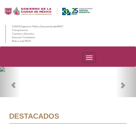
CDMX/Organismo Público Descentralizado/PAOT
Transparencia
Trámites y Servicios
Atención Ciudadana
Web e-mail PAOT
PAOT
Previous
Nex
DESTACADOS