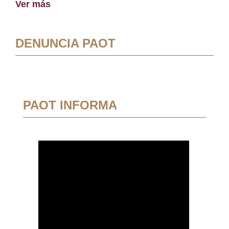
Ver más
DENUNCIA PAOT
PAOT INFORMA