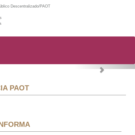
lico Descentralizado/PAOT
s
a
Next
IA PAOT
INFORMA