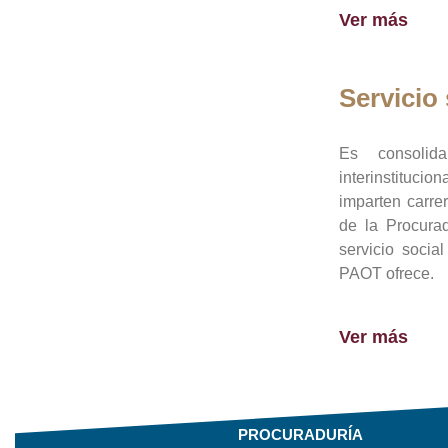
Ver más
Servicio 
Es consolid
interinstituci
imparten carre
de la Procura
servicio socia
PAOT ofrece.
Ver más
PROCURADURÍA