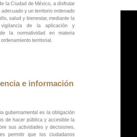
de la Ciudad de México, a disfrutar
 adecuado y un territorio ordenado
llo, salud y bienestar, mediante la
vigilancia de la aplicación y
 de la normatividad en materia
 ordenamiento territorial.
encia e información
ia gubernamental es la obligación
os de hacer pública y accesible la
bre sus actividades y decisiones.
es permitir que los ciudadanos