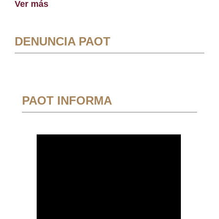
Ver más
DENUNCIA PAOT
PAOT INFORMA