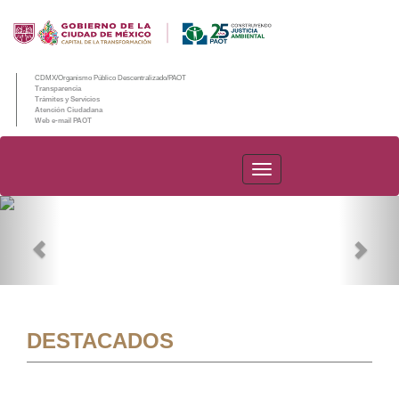
CDMX/Organismo Público Descentralizado/PAOT
Transparencia
Trámites y Servicios
Atención Ciudadana
Web e-mail PAOT
PAOT
Previous
Nex
DESTACADOS