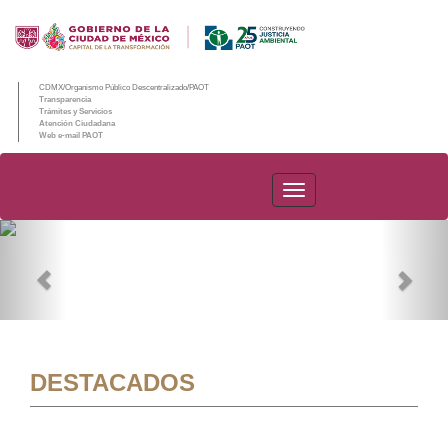
CDMX/Organismo Público Descentralizado/PAOT
Transparencia
Trámites y Servicios
Atención Ciudadana
Web e-mail PAOT
PAOT
Previous
Nex
DESTACADOS