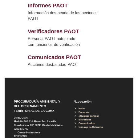
Informes PAOT
Información destacada de las acciones
PAOT
Verificadores PAOT
Personal PAOT autorizado
con funciones de verificación
Comunicados PAOT
Acciones destacadas PAOT
PROCURADURÍA AMBIENTAL Y
Navegación
DEL ORDENAMIENTO
Inicio
TERRITORIAL DE LA CDMX
Denuncia
¿Quiénes somos?
DIRECCIÓN
Micrositios
Medellín 202, Col. Roma Sur, Alcaldía
Comunicados
Cuauhtémoc, C.P. 06700, Ciudad de México
Consejo de Gobierno
WEB E-MAIL
Correo Institucional
TELÉFONO