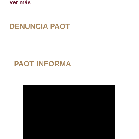
Ver más
DENUNCIA PAOT
PAOT INFORMA