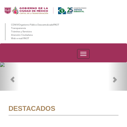
CDMX/Organismo Público Descentralizado/PAOT
Transparencia
Trámites y Servicios
Atención Ciudadana
Web e-mail PAOT
PAOT
Previous
Nex
DESTACADOS