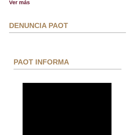
Ver más
DENUNCIA PAOT
PAOT INFORMA