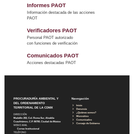
Informes PAOT
Información destacada de las acciones
PAOT
Verificadores PAOT
Personal PAOT autorizado
con funciones de verificación
Comunicados PAOT
Acciones destacadas PAOT
PROCURADURÍA AMBIENTAL Y
Navegación
DEL ORDENAMIENTO
Inicio
TERRITORIAL DE LA CDMX
Denuncia
¿Quiénes somos?
DIRECCIÓN
Micrositios
Medellín 202, Col. Roma Sur, Alcaldía
Comunicados
Cuauhtémoc, C.P. 06700, Ciudad de México
Consejo de Gobierno
WEB E-MAIL
Correo Institucional
TELÉFONO