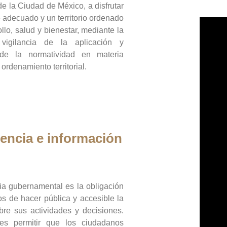
de la Ciudad de México, a disfrutar
 adecuado y un territorio ordenado
llo, salud y bienestar, mediante la
vigilancia de la aplicación y
 de la normatividad en materia
 ordenamiento territorial.
encia e información
ia gubernamental es la obligación
os de hacer pública y accesible la
bre sus actividades y decisiones.
es permitir que los ciudadanos