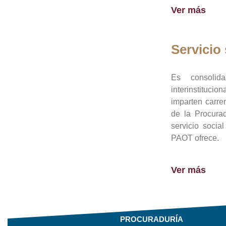
Ver más
Servicio 
Es consolid
interinstituci
imparten carre
de la Procura
servicio socia
PAOT ofrece.
Ver más
PROCURADURÍA