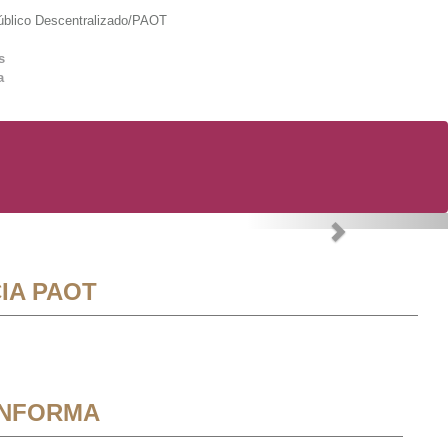
lico Descentralizado/PAOT
s
a
Next
IA PAOT
INFORMA