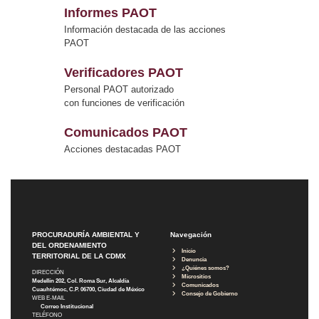
Informes PAOT
Información destacada de las acciones
PAOT
Verificadores PAOT
Personal PAOT autorizado
con funciones de verificación
Comunicados PAOT
Acciones destacadas PAOT
PROCURADURÍA AMBIENTAL Y
Navegación
DEL ORDENAMIENTO
Inicio
TERRITORIAL DE LA CDMX
Denuncia
¿Quiénes somos?
DIRECCIÓN
Micrositios
Medellín 202, Col. Roma Sur, Alcaldía
Comunicados
Cuauhtémoc, C.P. 06700, Ciudad de México
Consejo de Gobierno
WEB E-MAIL
Correo Institucional
TELÉFONO