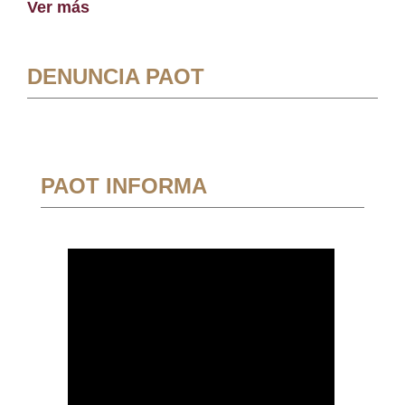
Ver más
DENUNCIA PAOT
PAOT INFORMA