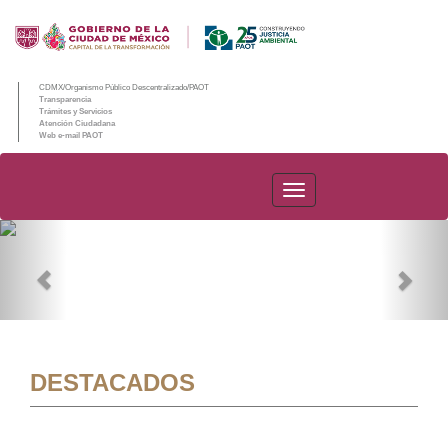
CDMX/Organismo Público Descentralizado/PAOT
Transparencia
Trámites y Servicios
Atención Ciudadana
Web e-mail PAOT
PAOT
Previous
Nex
DESTACADOS