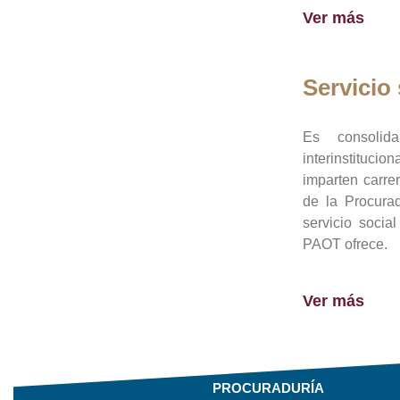
Ver más
Servicio 
Es consolid
interinstituci
imparten carre
de la Procura
servicio socia
PAOT ofrece.
Ver más
PROCURADURÍA