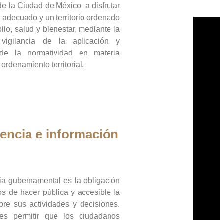
de la Ciudad de México, a disfrutar
 adecuado y un territorio ordenado
llo, salud y bienestar, mediante la
vigilancia de la aplicación y
 de la normatividad en materia
 ordenamiento territorial.
encia e información
ia gubernamental es la obligación
os de hacer pública y accesible la
bre sus actividades y decisiones.
es permitir que los ciudadanos