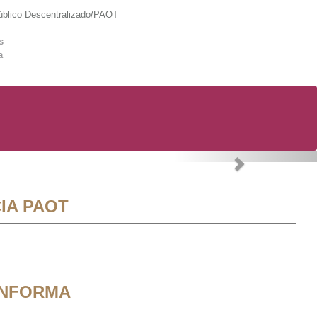
lico Descentralizado/PAOT
s
a
Next
IA PAOT
INFORMA