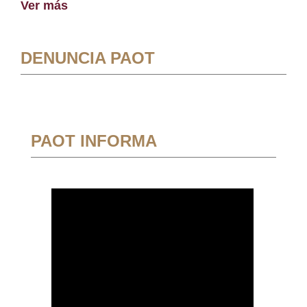
Ver más
DENUNCIA PAOT
PAOT INFORMA