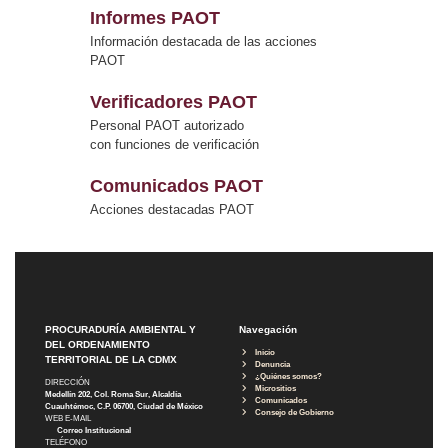
Informes PAOT
Información destacada de las acciones
PAOT
Verificadores PAOT
Personal PAOT autorizado
con funciones de verificación
Comunicados PAOT
Acciones destacadas PAOT
PROCURADURÍA AMBIENTAL Y
Navegación
DEL ORDENAMIENTO
Inicio
TERRITORIAL DE LA CDMX
Denuncia
¿Quiénes somos?
DIRECCIÓN
Micrositios
Medellín 202, Col. Roma Sur, Alcaldía
Comunicados
Cuauhtémoc, C.P. 06700, Ciudad de México
Consejo de Gobierno
WEB E-MAIL
Correo Institucional
TELÉFONO