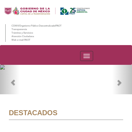
CDMX/Organismo Público Descentralizado/PAOT
Transparencia
Trámites y Servicios
Atención Ciudadana
Web e-mail PAOT
PAOT
Previous
Nex
DESTACADOS