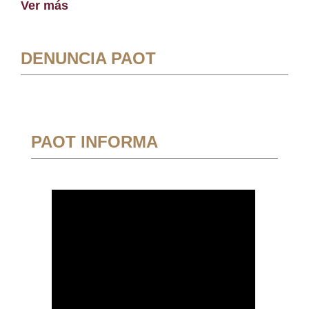
Ver más
DENUNCIA PAOT
PAOT INFORMA