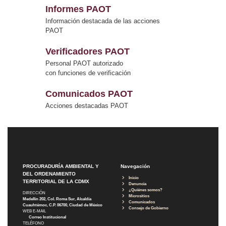
Informes PAOT
Información destacada de las acciones
PAOT
Verificadores PAOT
Personal PAOT autorizado
con funciones de verificación
Comunicados PAOT
Acciones destacadas PAOT
PROCURADURÍA AMBIENTAL Y
Navegación
DEL ORDENAMIENTO
Inicio
TERRITORIAL DE LA CDMX
Denuncia
¿Quiénes somos?
DIRECCIÓN
Micrositios
Medellín 202, Col. Roma Sur, Alcaldía
Comunicados
Cuauhtémoc, C.P. 06700, Ciudad de México
Consejo de Gobierno
WEB E-MAIL
Correo Institucional
TELÉFONO