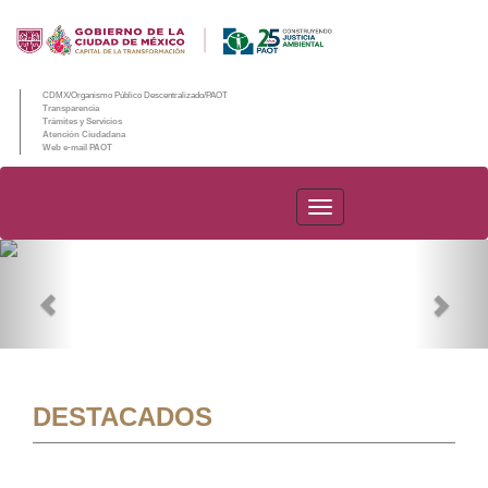
CDMX/Organismo Público Descentralizado/PAOT
Transparencia
Trámites y Servicios
Atención Ciudadana
Web e-mail PAOT
PAOT
Previous
Nex
DESTACADOS