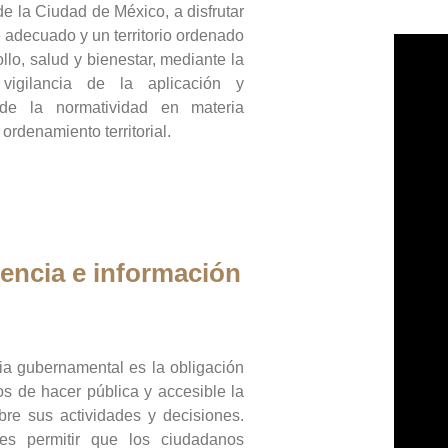
de la Ciudad de México, a disfrutar
 adecuado y un territorio ordenado
llo, salud y bienestar, mediante la
vigilancia de la aplicación y
 de la normatividad en materia
 ordenamiento territorial.
encia e información
ia gubernamental es la obligación
os de hacer pública y accesible la
bre sus actividades y decisiones.
es permitir que los ciudadanos