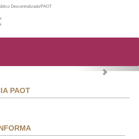
lico Descentralizado/PAOT
s
a
Next
IA PAOT
INFORMA