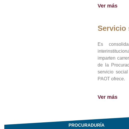
Ver más
Servicio 
Es consolid
interinstituci
imparten carre
de la Procura
servicio socia
PAOT ofrece.
Ver más
PROCURADURÍA