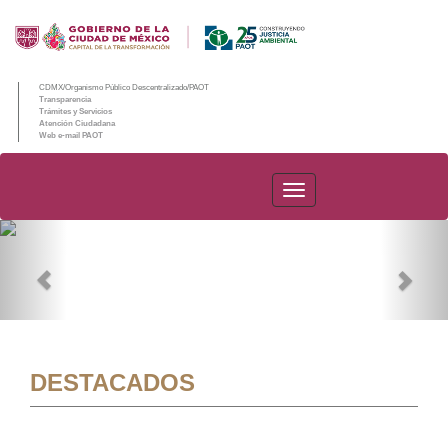
CDMX/Organismo Público Descentralizado/PAOT
Transparencia
Trámites y Servicios
Atención Ciudadana
Web e-mail PAOT
PAOT
Previous
Nex
DESTACADOS