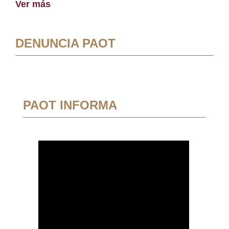
Ver más
DENUNCIA PAOT
PAOT INFORMA