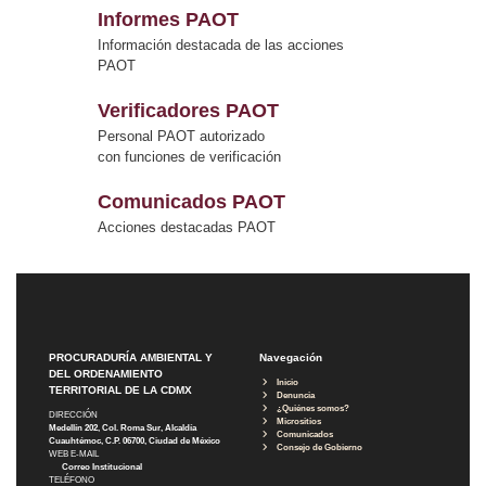
Informes PAOT
Información destacada de las acciones
PAOT
Verificadores PAOT
Personal PAOT autorizado
con funciones de verificación
Comunicados PAOT
Acciones destacadas PAOT
PROCURADURÍA AMBIENTAL Y
Navegación
DEL ORDENAMIENTO
Inicio
TERRITORIAL DE LA CDMX
Denuncia
¿Quiénes somos?
DIRECCIÓN
Micrositios
Medellín 202, Col. Roma Sur, Alcaldía
Comunicados
Cuauhtémoc, C.P. 06700, Ciudad de México
Consejo de Gobierno
WEB E-MAIL
Correo Institucional
TELÉFONO