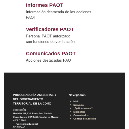
Informes PAOT
Información destacada de las acciones
PAOT
Verificadores PAOT
Personal PAOT autorizado
con funciones de verificación
Comunicados PAOT
Acciones destacadas PAOT
PROCURADURÍA AMBIENTAL Y
Navegación
DEL ORDENAMIENTO
Inicio
TERRITORIAL DE LA CDMX
Denuncia
¿Quiénes somos?
DIRECCIÓN
Micrositios
Medellín 202, Col. Roma Sur, Alcaldía
Comunicados
Cuauhtémoc, C.P. 06700, Ciudad de México
Consejo de Gobierno
WEB E-MAIL
Correo Institucional
TELÉFONO