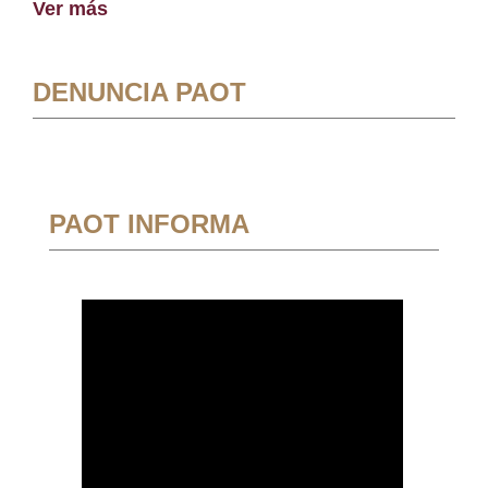
Ver más
DENUNCIA PAOT
PAOT INFORMA