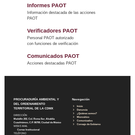
Informes PAOT
Información destacada de las acciones
PAOT
Verificadores PAOT
Personal PAOT autorizado
con funciones de verificación
Comunicados PAOT
Acciones destacadas PAOT
PROCURADURÍA AMBIENTAL Y
Navegación
DEL ORDENAMIENTO
Inicio
TERRITORIAL DE LA CDMX
Denuncia
¿Quiénes somos?
DIRECCIÓN
Micrositios
Medellín 202, Col. Roma Sur, Alcaldía
Comunicados
Cuauhtémoc, C.P. 06700, Ciudad de México
Consejo de Gobierno
WEB E-MAIL
Correo Institucional
TELÉFONO