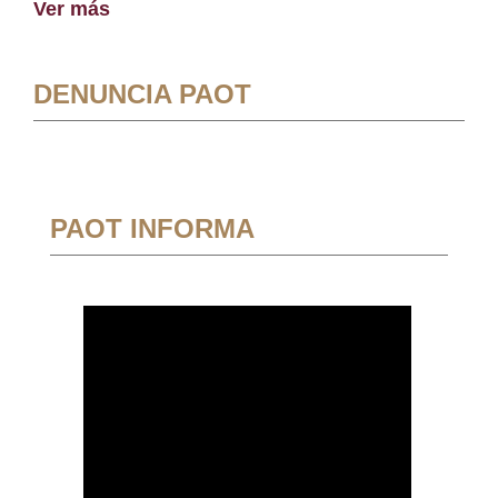
Ver más
DENUNCIA PAOT
PAOT INFORMA