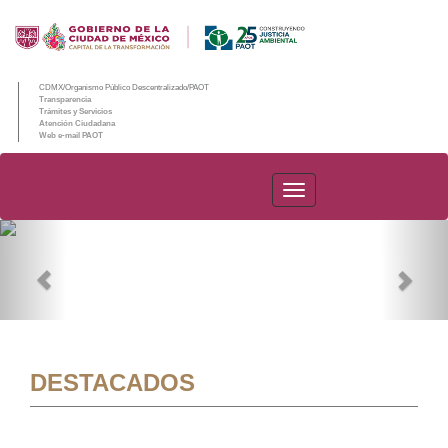
CDMX/Organismo Público Descentralizado/PAOT
Transparencia
Trámites y Servicios
Atención Ciudadana
Web e-mail PAOT
PAOT
Previous
Nex
DESTACADOS