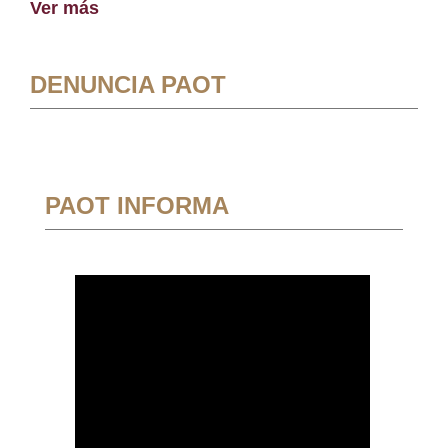
Ver más
DENUNCIA PAOT
PAOT INFORMA