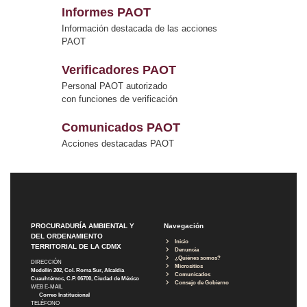
Informes PAOT
Información destacada de las acciones
PAOT
Verificadores PAOT
Personal PAOT autorizado
con funciones de verificación
Comunicados PAOT
Acciones destacadas PAOT
PROCURADURÍA AMBIENTAL Y
Navegación
DEL ORDENAMIENTO
Inicio
TERRITORIAL DE LA CDMX
Denuncia
¿Quiénes somos?
DIRECCIÓN
Micrositios
Medellín 202, Col. Roma Sur, Alcaldía
Comunicados
Cuauhtémoc, C.P. 06700, Ciudad de México
Consejo de Gobierno
WEB E-MAIL
Correo Institucional
TELÉFONO