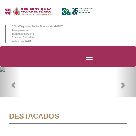
CDMX/Organismo Público Descentralizado/PAOT
Transparencia
Trámites y Servicios
Atención Ciudadana
Web e-mail PAOT
PAOT
Previous
Nex
DESTACADOS