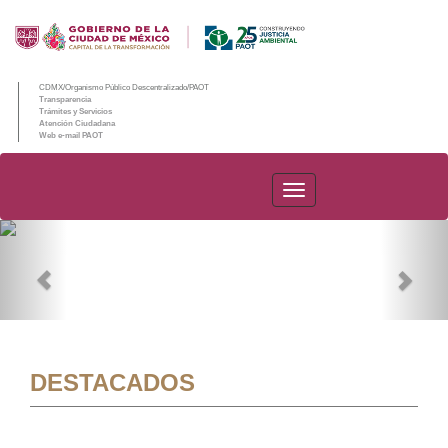
CDMX/Organismo Público Descentralizado/PAOT
Transparencia
Trámites y Servicios
Atención Ciudadana
Web e-mail PAOT
PAOT
Previous
Nex
DESTACADOS