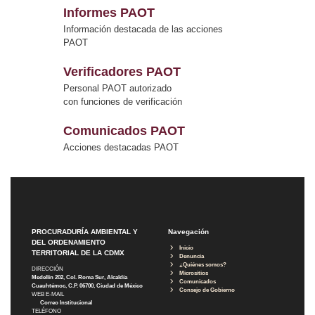
Informes PAOT
Información destacada de las acciones
PAOT
Verificadores PAOT
Personal PAOT autorizado
con funciones de verificación
Comunicados PAOT
Acciones destacadas PAOT
PROCURADURÍA AMBIENTAL Y
Navegación
DEL ORDENAMIENTO
Inicio
TERRITORIAL DE LA CDMX
Denuncia
¿Quiénes somos?
DIRECCIÓN
Micrositios
Medellín 202, Col. Roma Sur, Alcaldía
Comunicados
Cuauhtémoc, C.P. 06700, Ciudad de México
Consejo de Gobierno
WEB E-MAIL
Correo Institucional
TELÉFONO