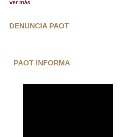
Ver más
DENUNCIA PAOT
PAOT INFORMA