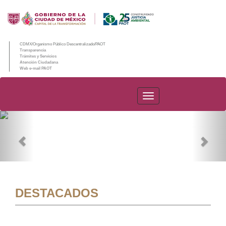
CDMX/Organismo Público Descentralizado/PAOT
Transparencia
Trámites y Servicios
Atención Ciudadana
Web e-mail PAOT
PAOT
Previous
Nex
DESTACADOS