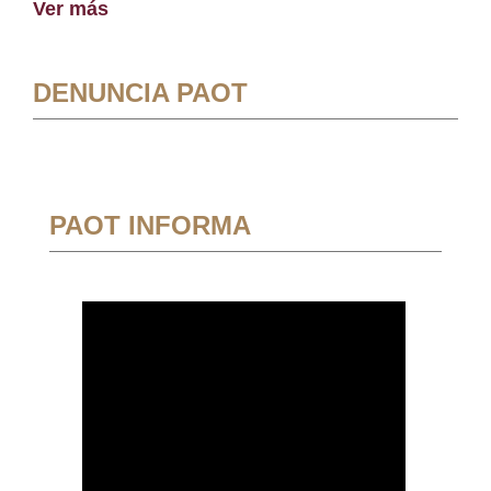
Ver más
DENUNCIA PAOT
PAOT INFORMA