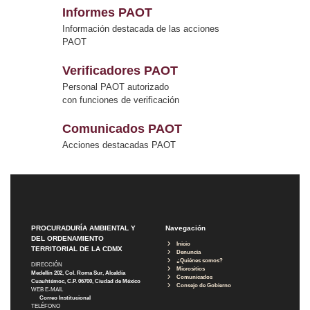
Informes PAOT
Información destacada de las acciones
PAOT
Verificadores PAOT
Personal PAOT autorizado
con funciones de verificación
Comunicados PAOT
Acciones destacadas PAOT
PROCURADURÍA AMBIENTAL Y
Navegación
DEL ORDENAMIENTO
Inicio
TERRITORIAL DE LA CDMX
Denuncia
¿Quiénes somos?
DIRECCIÓN
Micrositios
Medellín 202, Col. Roma Sur, Alcaldía
Comunicados
Cuauhtémoc, C.P. 06700, Ciudad de México
Consejo de Gobierno
WEB E-MAIL
Correo Institucional
TELÉFONO