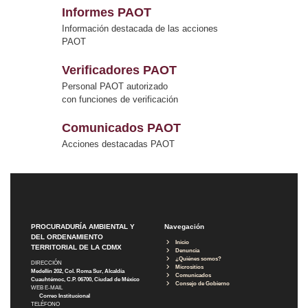
Informes PAOT
Información destacada de las acciones
PAOT
Verificadores PAOT
Personal PAOT autorizado
con funciones de verificación
Comunicados PAOT
Acciones destacadas PAOT
PROCURADURÍA AMBIENTAL Y
Navegación
DEL ORDENAMIENTO
Inicio
TERRITORIAL DE LA CDMX
Denuncia
¿Quiénes somos?
DIRECCIÓN
Micrositios
Medellín 202, Col. Roma Sur, Alcaldía
Comunicados
Cuauhtémoc, C.P. 06700, Ciudad de México
Consejo de Gobierno
WEB E-MAIL
Correo Institucional
TELÉFONO