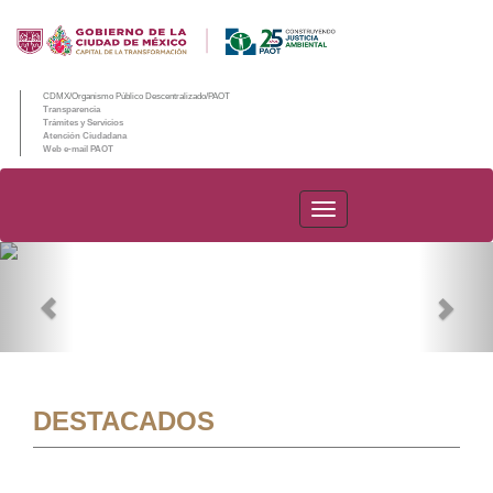
CDMX/Organismo Público Descentralizado/PAOT
Transparencia
Trámites y Servicios
Atención Ciudadana
Web e-mail PAOT
PAOT
Previous
Nex
DESTACADOS