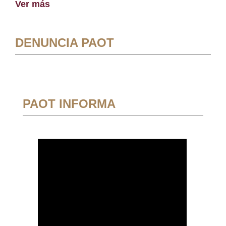
Ver más
DENUNCIA PAOT
PAOT INFORMA