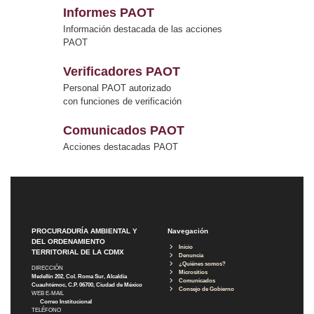
Informes PAOT
Información destacada de las acciones
PAOT
Verificadores PAOT
Personal PAOT autorizado
con funciones de verificación
Comunicados PAOT
Acciones destacadas PAOT
PROCURADURÍA AMBIENTAL Y
Navegación
DEL ORDENAMIENTO
Inicio
TERRITORIAL DE LA CDMX
Denuncia
¿Quiénes somos?
DIRECCIÓN
Micrositios
Medellín 202, Col. Roma Sur, Alcaldía
Comunicados
Cuauhtémoc, C.P. 06700, Ciudad de México
Consejo de Gobierno
WEB E-MAIL
Correo Institucional
TELÉFONO