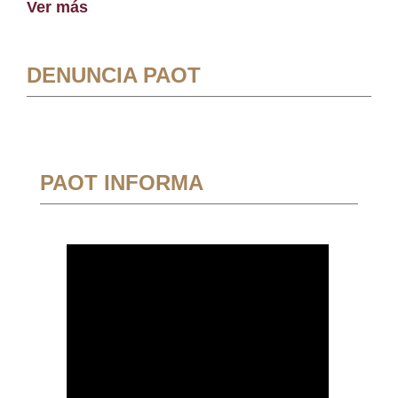
Ver más
DENUNCIA PAOT
PAOT INFORMA