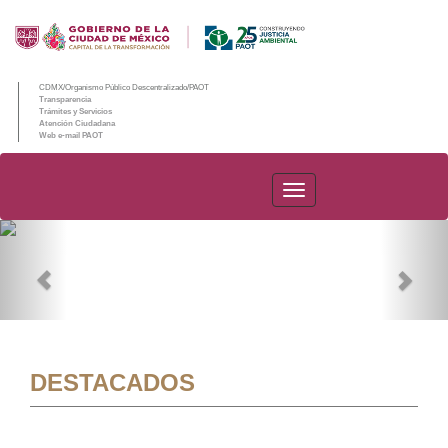
CDMX/Organismo Público Descentralizado/PAOT
Transparencia
Trámites y Servicios
Atención Ciudadana
Web e-mail PAOT
PAOT
Previous
Nex
DESTACADOS