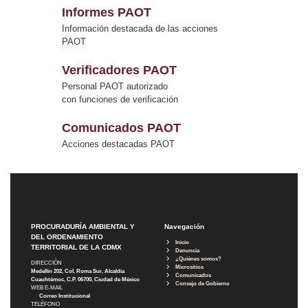
Informes PAOT
Información destacada de las acciones
PAOT
Verificadores PAOT
Personal PAOT autorizado
con funciones de verificación
Comunicados PAOT
Acciones destacadas PAOT
PROCURADURÍA AMBIENTAL Y
Navegación
DEL ORDENAMIENTO
Inicio
TERRITORIAL DE LA CDMX
Denuncia
¿Quiénes somos?
DIRECCIÓN
Micrositios
Medellín 202, Col. Roma Sur, Alcaldía
Comunicados
Cuauhtémoc, C.P. 06700, Ciudad de México
Consejo de Gobierno
WEB E-MAIL
Correo Institucional
TELÉFONO