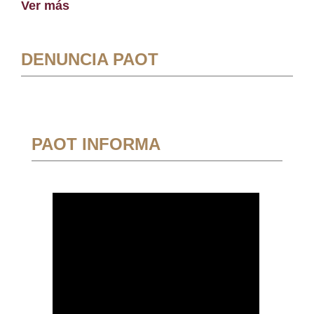
Ver más
DENUNCIA PAOT
PAOT INFORMA