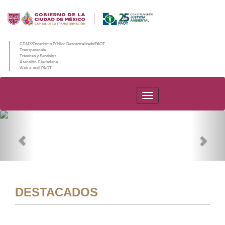
CDMX/Organismo Público Descentralizado/PAOT
Transparencia
Trámites y Servicios
Atención Ciudadana
Web e-mail PAOT
PAOT
Previous
Nex
DESTACADOS