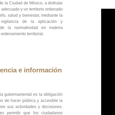
de la Ciudad de México, a disfrutar
 adecuado y un territorio ordenado
llo, salud y bienestar, mediante la
vigilancia de la aplicación y
 de la normatividad en materia
 ordenamiento territorial.
encia e información
ia gubernamental es la obligación
os de hacer pública y accesible la
bre sus actividades y decisiones.
es permitir que los ciudadanos