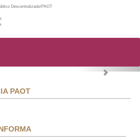
lico Descentralizado/PAOT
s
a
Next
IA PAOT
INFORMA