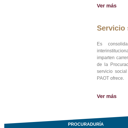
Ver más
Servicio 
Es consolid
interinstituci
imparten carre
de la Procura
servicio socia
PAOT ofrece.
Ver más
PROCURADURÍA