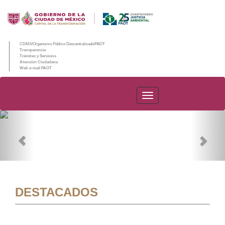
CDMX/Organismo Público Descentralizado/PAOT
Transparencia
Trámites y Servicios
Atención Ciudadana
Web e-mail PAOT
PAOT
Previous
Nex
DESTACADOS