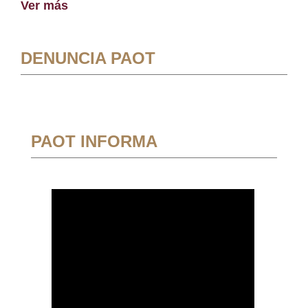
Ver más
DENUNCIA PAOT
PAOT INFORMA