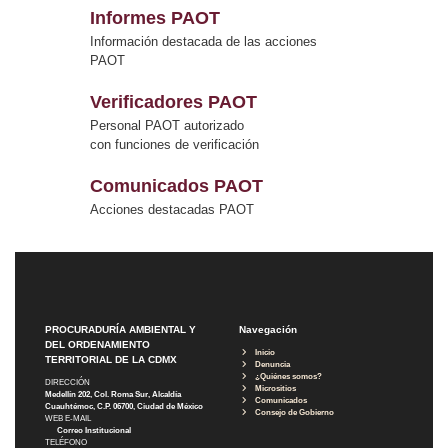
Informes PAOT
Información destacada de las acciones
PAOT
Verificadores PAOT
Personal PAOT autorizado
con funciones de verificación
Comunicados PAOT
Acciones destacadas PAOT
PROCURADURÍA AMBIENTAL Y
Navegación
DEL ORDENAMIENTO
Inicio
TERRITORIAL DE LA CDMX
Denuncia
¿Quiénes somos?
DIRECCIÓN
Micrositios
Medellín 202, Col. Roma Sur, Alcaldía
Comunicados
Cuauhtémoc, C.P. 06700, Ciudad de México
Consejo de Gobierno
WEB E-MAIL
Correo Institucional
TELÉFONO