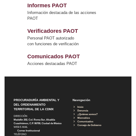
Informes PAOT
Información destacada de las acciones
PAOT
Verificadores PAOT
Personal PAOT autorizado
con funciones de verificación
Comunicados PAOT
Acciones destacadas PAOT
PROCURADURÍA AMBIENTAL Y
Navegación
DEL ORDENAMIENTO
Inicio
TERRITORIAL DE LA CDMX
Denuncia
¿Quiénes somos?
DIRECCIÓN
Micrositios
Medellín 202, Col. Roma Sur, Alcaldía
Comunicados
Cuauhtémoc, C.P. 06700, Ciudad de México
Consejo de Gobierno
WEB E-MAIL
Correo Institucional
TELÉFONO