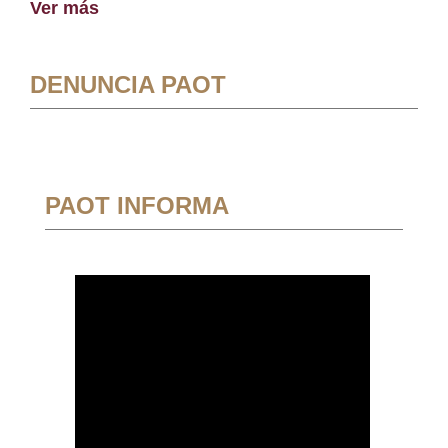
Ver más
DENUNCIA PAOT
PAOT INFORMA