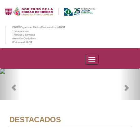
CDMX/Organismo Público Descentralizado/PAOT
Transparencia
Trámites y Servicios
Atención Ciudadana
Web e-mail PAOT
PAOT
Previous
Nex
DESTACADOS