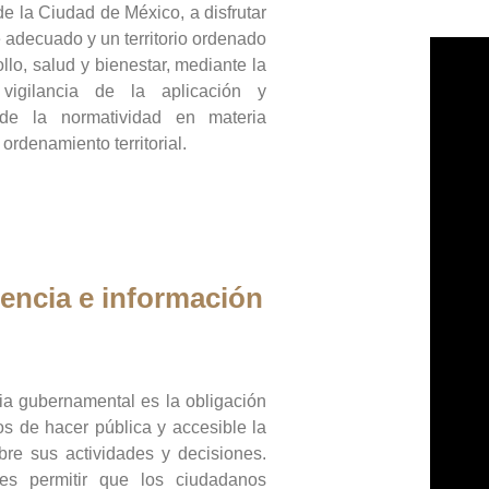
de la Ciudad de México, a disfrutar
 adecuado y un territorio ordenado
llo, salud y bienestar, mediante la
vigilancia de la aplicación y
 de la normatividad en materia
 ordenamiento territorial.
encia e información
ia gubernamental es la obligación
os de hacer pública y accesible la
bre sus actividades y decisiones.
es permitir que los ciudadanos