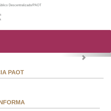
lico Descentralizado/PAOT
s
a
Next
IA PAOT
INFORMA