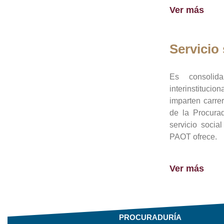
Ver más
Servicio 
Es consolid
interinstituci
imparten carre
de la Procura
servicio socia
PAOT ofrece.
Ver más
PROCURADURÍA