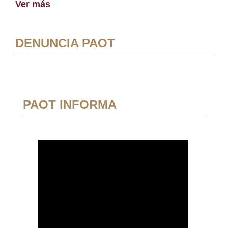
Ver más
DENUNCIA PAOT
PAOT INFORMA