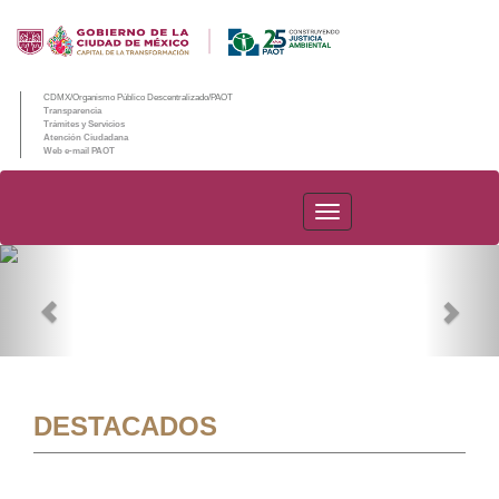
CDMX/Organismo Público Descentralizado/PAOT
Transparencia
Trámites y Servicios
Atención Ciudadana
Web e-mail PAOT
PAOT
Previous
Nex
DESTACADOS