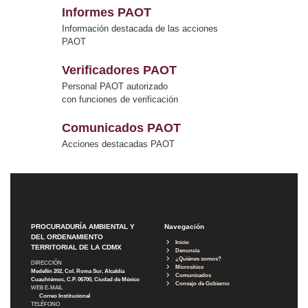
Informes PAOT
Información destacada de las acciones
PAOT
Verificadores PAOT
Personal PAOT autorizado
con funciones de verificación
Comunicados PAOT
Acciones destacadas PAOT
PROCURADURÍA AMBIENTAL Y
Navegación
DEL ORDENAMIENTO
Inicio
TERRITORIAL DE LA CDMX
Denuncia
¿Quiénes somos?
DIRECCIÓN
Micrositios
Medellín 202, Col. Roma Sur, Alcaldía
Comunicados
Cuauhtémoc, C.P. 06700, Ciudad de México
Consejo de Gobierno
WEB E-MAIL
Correo Institucional
TELÉFONO