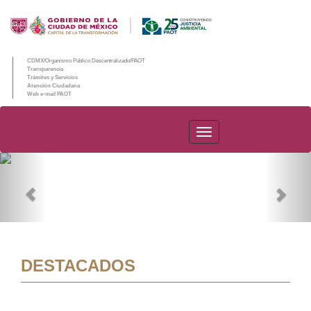
CDMX/Organismo Público Descentralizado/PAOT
Transparencia
Trámites y Servicios
Atención Ciudadana
Web e-mail PAOT
PAOT
Previous
Nex
DESTACADOS