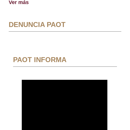
Ver más
DENUNCIA PAOT
PAOT INFORMA