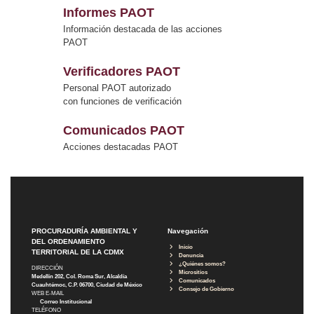
Informes PAOT
Información destacada de las acciones
PAOT
Verificadores PAOT
Personal PAOT autorizado
con funciones de verificación
Comunicados PAOT
Acciones destacadas PAOT
PROCURADURÍA AMBIENTAL Y
Navegación
DEL ORDENAMIENTO
Inicio
TERRITORIAL DE LA CDMX
Denuncia
¿Quiénes somos?
DIRECCIÓN
Micrositios
Medellín 202, Col. Roma Sur, Alcaldía
Comunicados
Cuauhtémoc, C.P. 06700, Ciudad de México
Consejo de Gobierno
WEB E-MAIL
Correo Institucional
TELÉFONO