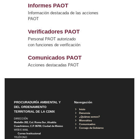
Informes PAOT
Información destacada de las acciones
PAOT
Verificadores PAOT
Personal PAOT autorizado
con funciones de verificación
Comunicados PAOT
Acciones destacadas PAOT
PROCURADURÍA AMBIENTAL Y
Navegación
DEL ORDENAMIENTO
Inicio
TERRITORIAL DE LA CDMX
Denuncia
¿Quiénes somos?
DIRECCIÓN
Micrositios
Medellín 202, Col. Roma Sur, Alcaldía
Comunicados
Cuauhtémoc, C.P. 06700, Ciudad de México
Consejo de Gobierno
WEB E-MAIL
Correo Institucional
TELÉFONO