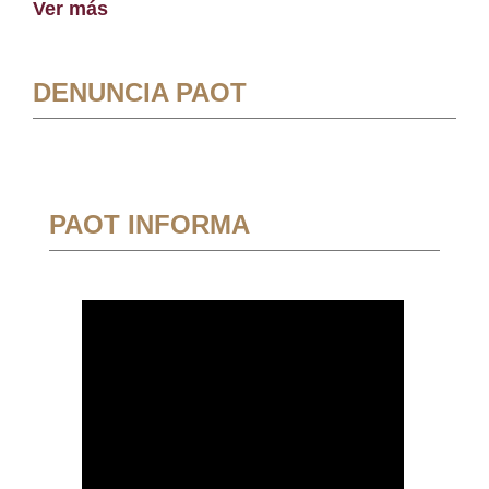
Ver más
DENUNCIA PAOT
PAOT INFORMA