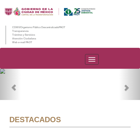
CDMX/Organismo Público Descentralizado/PAOT
Transparencia
Trámites y Servicios
Atención Ciudadana
Web e-mail PAOT
PAOT
Previous
Nex
DESTACADOS