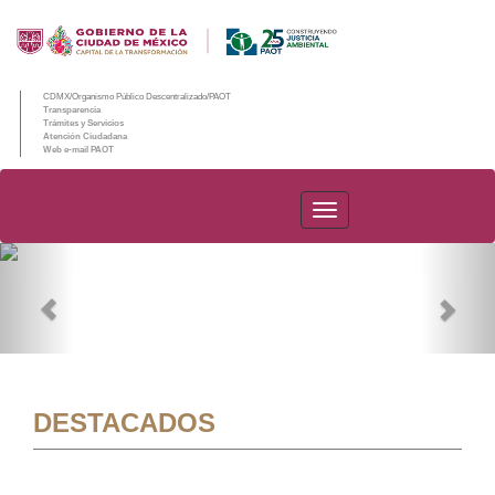
CDMX/Organismo Público Descentralizado/PAOT
Transparencia
Trámites y Servicios
Atención Ciudadana
Web e-mail PAOT
PAOT
Previous
Nex
DESTACADOS