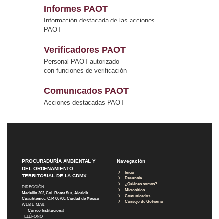
Informes PAOT
Información destacada de las acciones
PAOT
Verificadores PAOT
Personal PAOT autorizado
con funciones de verificación
Comunicados PAOT
Acciones destacadas PAOT
PROCURADURÍA AMBIENTAL Y
Navegación
DEL ORDENAMIENTO
Inicio
TERRITORIAL DE LA CDMX
Denuncia
¿Quiénes somos?
DIRECCIÓN
Micrositios
Medellín 202, Col. Roma Sur, Alcaldía
Comunicados
Cuauhtémoc, C.P. 06700, Ciudad de México
Consejo de Gobierno
WEB E-MAIL
Correo Institucional
TELÉFONO