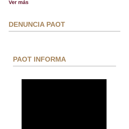
Ver más
DENUNCIA PAOT
PAOT INFORMA